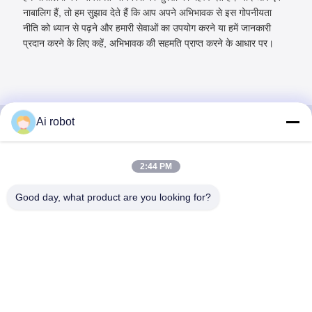
नाबालिग हैं, तो हम सुझाव देते हैं कि आप अपने अभिभावक से इस गोपनीयता
नीति को ध्यान से पढ़ने और हमारी सेवाओं का उपयोग करने या हमें जानकारी
प्रदान करने के लिए कहें, अभिभावक की सहमति प्राप्त करने के आधार पर।
Ai robot
VIVI DENTAI
2:44 PM
LABORATORY
Good day, what product are you looking for?
वीवीआई डेंटल लैब शेन्ज़ेन, चीन से एक उच्च स्तरीय पूर्ण सेवा प्रयोगशाला
है। यह शीर्ष में से एक है दंत चिकित्सा प्रयोगशालाओं में सीई, आईएसओ और
एफडीए के साथ प्रमाणित और आधुनिक मशीनों से सुसज्जित है। उच्च