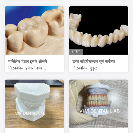
टाइटेनियम Abutments पर
वीडियो
पोर्सिलेन डेंटल इनले ऑनले
उच्च सौंदर्यशास्त्र पूर्ण समोच्च
जिरकोनिया इमेक्स उच्च
जिरकोनिया मुकुट
सौंदर्यशास्त्र एफडीए अनुमोदित