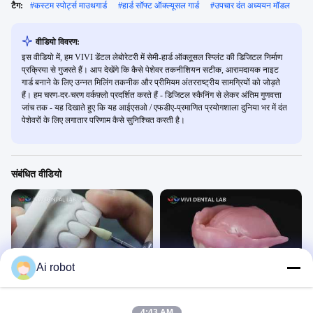
टैग:
#
कस्टम स्पोर्ट्स माउथगार्ड
#
हार्ड सॉफ्ट ऑक्ल्यूसल गार्ड
#
उपचार दंत अध्ययन मॉडल
वीडियो विवरण:
इस वीडियो में, हम VIVI डेंटल लेबोरेटरी में सेमी-हार्ड ऑक्लूसल स्प्लिंट की डिजिटल निर्माण
प्रक्रिया से गुजरते हैं। आप देखेंगे कि कैसे पेशेवर तकनीशियन सटीक, आरामदायक नाइट
गार्ड बनाने के लिए उन्नत मिलिंग तकनीक और प्रीमियम अंतरराष्ट्रीय सामग्रियों को जोड़ते
हैं। हम चरण-दर-चरण वर्कफ़्लो प्रदर्शित करते हैं - डिजिटल स्कैनिंग से लेकर अंतिम गुणवत्ता
जांच तक - यह दिखाते हुए कि यह आईएसओ / एफडीए-प्रमाणित प्रयोगशाला दुनिया भर में दंत
पेशेवरों के लिए लगातार परिणाम कैसे सुनिश्चित करती है।
संबंधित वीडियो
00:47
00:43
Ai robot
इमैक्स वेनीर्स
मिल्ड डेंचर
तकनीकी वीडियो
तकनीकी वीडियो
April 01, 2026
April 01, 2026
4:43 AM