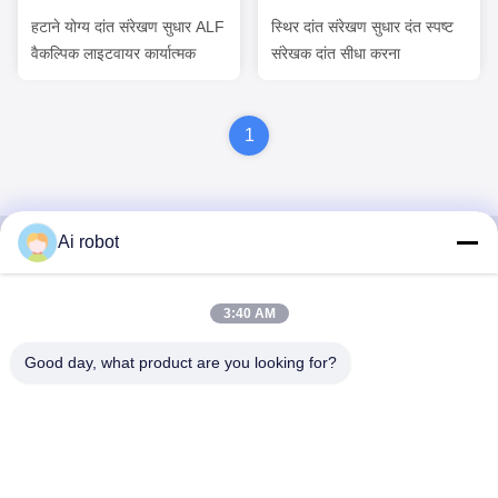
हटाने योग्य दांत संरेखण सुधार ALF
स्थिर दांत संरेखण सुधार दंत स्पष्ट
वैकल्पिक लाइटवायर कार्यात्मक
संरेखक दांत सीधा करना
1
Ai robot
VIVI DENTAI
3:40 AM
LABORATORY
Good day, what product are you looking for?
वीवीआई डेंटल लैब शेन्ज़ेन, चीन से एक उच्च स्तरीय पूर्ण सेवा प्रयोगशाला