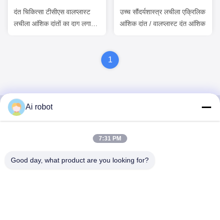
दंत चिकित्सा टीसीएस वालप्लास्ट
उच्च सौंदर्यशास्त्र लचीला एक्रिलिक
लचीला आंशिक दांतों का दाग लगाना
आंशिक दांत / वालप्लास्ट दंत आंशिक
फीका गंध प्रतिरोधी
1
Ai robot
VIVI DENTAI
7:31 PM
LABORATORY
Good day, what product are you looking for?
वीवीआई डेंटल लैब शेन्ज़ेन, चीन से एक उच्च स्तरीय पूर्ण सेवा प्रयोगशाला