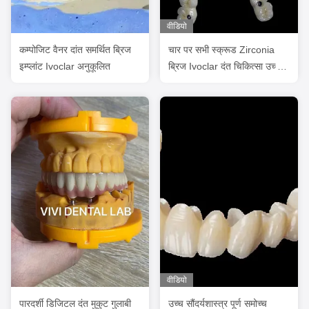
वीडियो
कम्पोजिट वैनर दांत समर्थित ब्रिज
चार पर सभी स्क्रूड Zirconia
इम्प्लांट Ivoclar अनुकूलित
ब्रिज Ivoclar दंत चिकित्सा उच्च
सटीकता
वीडियो
पारदर्शी डिजिटल दंत मुकुट गुलाबी
उच्च सौंदर्यशास्त्र पूर्ण समोच्च