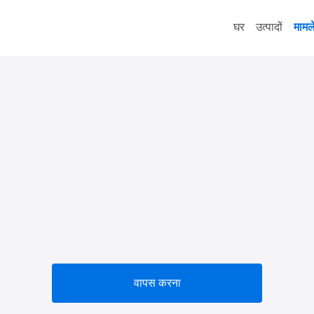
घर
उत्पादों
मामल
वापस करना