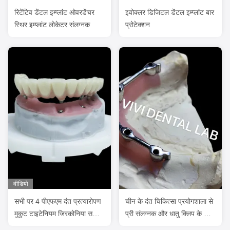
रिटेंटिव डेंटल इम्प्लांट ओवरडेंचर
इवोक्लर डिजिटल डेंटल इम्प्लांट बार
स्थिर इम्प्लांट लोकेटर संलग्नक
प्रोटेक्शन
वीडियो
सभी पर 4 पीएफएम दंत प्रत्यारोपण
चीन के दंत चिकित्सा प्रयोगशाला से
मुकुट टाइटेनियम जिरकोनिया सभी
प्री संलग्नक और धातु क्लिप के साथ
पर 6 बहाली
प्रत्यारोपण पट्टी पर ओवरडेंचर