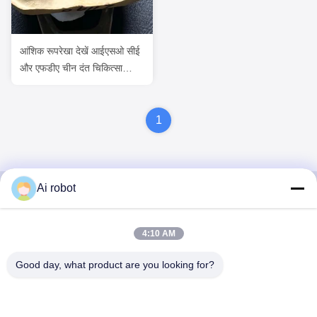
आंशिक रूपरेखा देखें आईएसओ सीई
और एफडीए चीन दंत चिकित्सा
प्रयोगशाला आईएसओ सीई और
एफडीए
1
Ai robot
VIVI DENTAI
4:10 AM
LABORATORY
Good day, what product are you looking for?