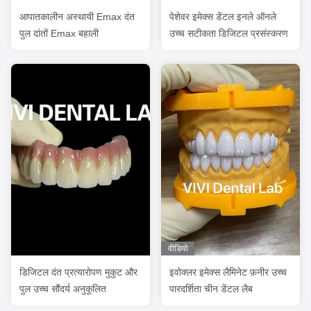
आपातकालीन अस्थायी Emax दंत
पेशेवर इमेक्स डेंटल इनले ऑनले
पुल दांतों Emax बहाली
उच्च सटीकता डिजिटल प्रसंस्करण
वीडियो
डिजिटल दंत प्रत्यारोपण मुकुट और
इवोक्लर इमेक्स लैमिनेट फ़नीर उच्च
पुल उच्च सौंदर्य अनुकूलित
पारदर्शिता चीन डेंटल लैब