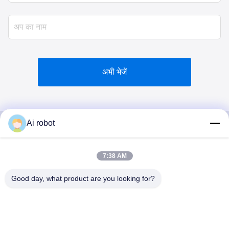
अभी भेजें
Ai robot
VIVI DENTAI
7:38 AM
LABORATORY
Good day, what product are you looking for?