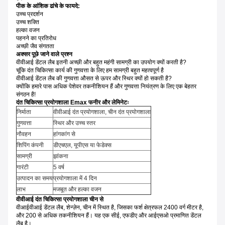
पीक के आंशिक ढांचे के फायदे:
उच्च प्रदर्शन
उच्च शक्ति
हल्का वजन
पहनने का प्रतिरोध
अच्छी जैव संगतता
अक्सर पूछे जाने वाले प्रश्न
वीवीआई डेंटल लैब इतनी अच्छी और बहुत महंगी सामग्री का उपयोग क्यों करती है?
चूंकि दंत चिकित्सा कार्य की गुणवत्ता के लिए हम सामग्री बहुत महत्वपूर्ण है
वीवीआई डेंटल लैब की गुणवत्ता औसत से ऊपर और स्थिर क्यों हो सकती है?
क्योंकि हमारे पास अधिक पेशेवर तकनीशियन हैं और गुणवत्ता नियंत्रण के लिए एक बेहतर
संगठन है!
दंत चिकित्सा प्रयोगशाला Emax फनीर और लेमिनेटः
निर्माता
वीवीआई दंत प्रयोगशाला, चीन दंत प्रयोगशाला
गुणवत्ता
स्थिर और उच्च स्तर
नौवहन
हांगकांग से
शिपिंग कंपनी
डीएचएल, यूपीएस या फेडेक्स
सामग्री
झांकना
गारंटी
5 वर्ष
उत्पादन का समय
प्रयोगशाला में 4 दिन
लाभ
मजबूत और हल्का वजन
वीवीआई दंत चिकित्सा प्रयोगशाला चीन से
वीआईवीआई डेंटल लैब, शेन्ज़ेन, चीन में स्थित है, जिसका फर्श क्षेत्रफल 2400 वर्ग मीटर है,
और 200 से अधिक तकनीशियन हैं। यह एक सीई, एफडीए और आईएसओ प्रमाणित डेंटल
लैब है।