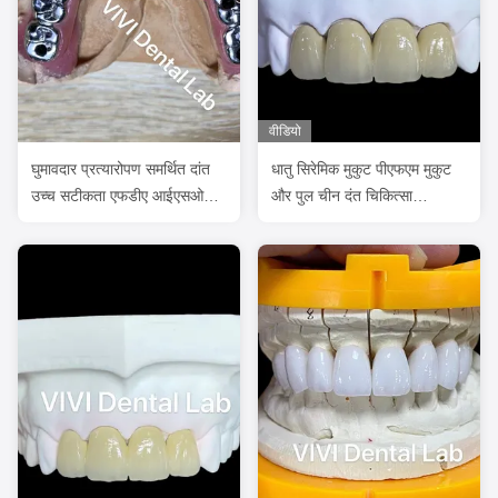
वीडियो
घुमावदार प्रत्यारोपण समर्थित दांत
धातु सिरेमिक मुकुट पीएफएम मुकुट
उच्च सटीकता एफडीए आईएसओ
और पुल चीन दंत चिकित्सा
प्रमाणित
प्रयोगशाला से