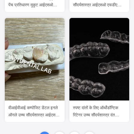
पेंच प्रतिधारण मुकुट आईएसओ
सौंदर्यशास्त्र आईएसओ एफडीए
अनुमोदित
प्रमाणित
वीआईवीआई कम्पोजिट डेंटल इनले
स्पष्ट दांतों के लिए ऑर्थोडॉन्टिक
ऑनले उच्च सौंदर्यशास्त्र आईएसओ
रिटेनर उच्च सौंदर्यशास्त्र दंत
प्रमाणित
एसिक्स रिटेनर