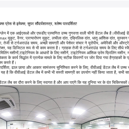
्स प्रेस से इमेक्स; सुपर सौंदर्यशास्त्र, श्लेष्म पारदर्शिता!
न्ज़ेन में एक आईएसओ और एफडीए प्रमाणित उच्च गुणवत्ता वाली चीनी डेंटल लैब है।वीवीआई डें
ax मुकुट, वैनर, प्रत्यारोपण मुकुट, लचीला दांत, एक्रिलिक दांत, धातु आंशिक दांत, मुस्कान 
ा, तेजी से टर्नअराउंड समय, अच्छी सामग्री और पेशेवर संचार ने यूरोपीय, अमेरिकी और ऑस्ट्रेलि
रिक्त, यह डिजिटल रूप से भी काम करता है। ग्राहक तेजी से टर्नअराउंड समय के लिए सीधे स्
्स मिलिंग मशीनों,टाइटेनियम के आधारों के लिए मशीनें, टाइटेनियम आंशिक फ्रेम फ्रिलिंग मशीन
िकता के कार्य सिद्धांत में प्रत्येक मामले के लिए सटीक विवरणों पर जोर दिया गया हैग्राहकों क
ाम करते हैं।
रदर्शिता, ढाल छाया और आकार सामंजस्य सुनिश्चित करने के लिए, वीवीआई डेंटल लैब में उच्च स्
 यह है कि वीवीआई डेंटल लैब में कभी भी सस्ती सामग्री का उपयोग नहीं किया जाता है, सभी सामग्री 
डेंटल लैब का दौरा करने के लिए स्वागत है और आप पाएंगे कि यह दुनिया भर के दंत चिकित्सको