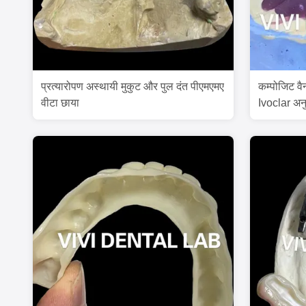
प्रत्यारोपण अस्थायी मुकुट और पुल दंत पीएमएमए
कम्पोजिट वैन
वीटा छाया
Ivoclar अन