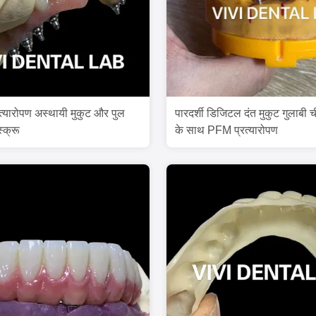
त्यारोपण अस्थायी मुकुट और पुल
पारदर्शी डिजिटल दंत मुकुट गुलाबी च
्क्रू
के साथ PFM प्रत्यारोपण