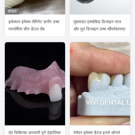
वीडियो
इवोक्लर इमेक्स लैमिनेट फ़नीर उच्च
घुमावदार एक्सोकैड डिजाइन ताज
पारदर्शिता चीन डेंटल लैब
और पुल डिजाइन उच्च सौंदर्यशास्त्र
दंत चिकित्सा अस्थायी पूर्ण ऐक्रेलिक
पेशेवर इमेक्स डेंटल इनले ऑनले