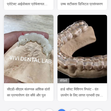
प्रोटेक्ट आईवोक्लर प्रोफेशनल
उच्च सटीकता डिजिटल प्रसंस्करण
एफडीए अनुमोदित
वीडियो
सीएडी-सीएएम संलग्नक आंशिक दांतों
हार्ड सॉफ्ट मिशिगन स्प्लिंट - दंत
का प्रत्यारोपण दंत कौवे और पुल
उपयोग के लिए लागत प्रभावी एफडीए
प्रमाणित काट स्प्लिंट