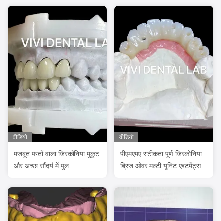
वीडियो
वीडियो
मजबूत परतों वाला जिरकोनिया मुकुट
पीएमएमए सटीकता पूर्ण जिरकोनिया
और अच्छा सौंदर्य में पुल
ब्रिज ओवर मल्टी यूनिट एबटमेंट्स