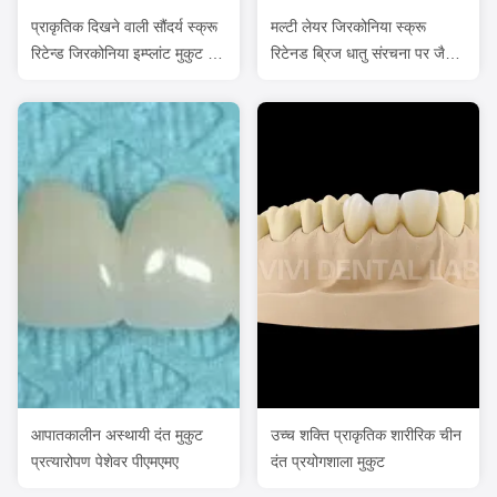
प्राकृतिक दिखने वाली सौंदर्य स्क्रू
मल्टी लेयर जिरकोनिया स्क्रू
रिटेन्ड जिरकोनिया इम्प्लांट मुकुट लंबे
रिटेनड ब्रिज धातु संरचना पर जैव
समय तक चलने वाला
संगत
आपातकालीन अस्थायी दंत मुकुट
उच्च शक्ति प्राकृतिक शारीरिक चीन
प्रत्यारोपण पेशेवर पीएमएमए
दंत प्रयोगशाला मुकुट