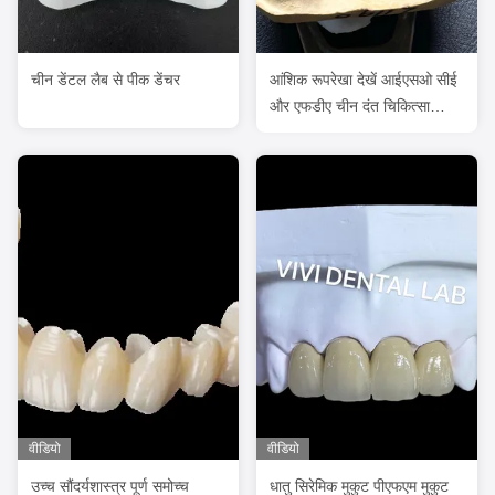
चीन डेंटल लैब से पीक डेंचर
आंशिक रूपरेखा देखें आईएसओ सीई
और एफडीए चीन दंत चिकित्सा
प्रयोगशाला आईएसओ सीई और
एफडीए
वीडियो
वीडियो
उच्च सौंदर्यशास्त्र पूर्ण समोच्च
धातु सिरेमिक मुकुट पीएफएम मुकुट