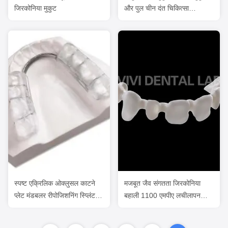
जिरकोनिया मुकुट
और पुल चीन दंत चिकित्सा
प्रयोगशाला से
स्पष्ट एक्रिलिक ओक्लुसल काटने
मजबूत जैव संगतता जिरकोनिया
प्लेट मंडबलर रीपोजिशनिंग स्प्लिंट
बहाली 1100 एमपीए लचीलापन
चीन दंत प्रयोगशाला
शक्ति