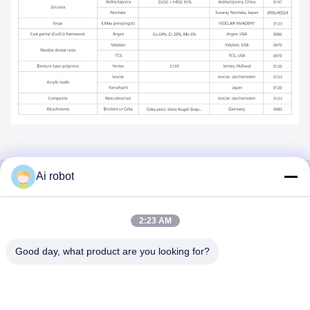
Ai robot
VIVI DENTAI
2:23 AM
LABORATORY
Good day, what product are you looking for?