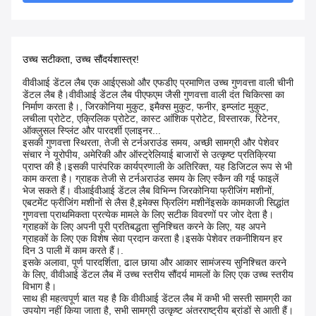
उच्च सटीकता, उच्च सौंदर्यशास्त्र!
वीवीआई डेंटल लैब एक आईएसओ और एफडीए प्रमाणित उच्च गुणवत्ता वाली चीनी
डेंटल लैब है।वीवीआई डेंटल लैब पीएफएम जैसी गुणवत्ता वाली दंत चिकित्सा का
निर्माण करता है।, जिरकोनिया मुकुट, इमैक्स मुकुट, फनीर, इम्प्लांट मुकुट,
लचीला प्रोटेट, एक्रिलिक प्रोटेट, कास्ट आंशिक प्रोटेट, विस्तारक, रिटेनर,
ऑक्लुसल स्प्लिंट और पारदर्शी एलाइनर...
इसकी गुणवत्ता स्थिरता, तेजी से टर्नअराउंड समय, अच्छी सामग्री और पेशेवर
संचार ने यूरोपीय, अमेरिकी और ऑस्ट्रेलियाई बाजारों से उत्कृष्ट प्रतिक्रिया
प्राप्त की है।इसकी पारंपरिक कार्यप्रणाली के अतिरिक्त, यह डिजिटल रूप से भी
काम करता है। ग्राहक तेजी से टर्नअराउंड समय के लिए स्कैन की गई फाइलें
भेज सकते हैं। वीआईवीआई डेंटल लैब विभिन्न जिरकोनिया फ्रीजिंग मशीनों,
एबटमेंट फ्रीजिंग मशीनों से लैस है,इमेक्स फ्रिलिंग मशीनेंइसके कामकाजी सिद्धांत
गुणवत्ता प्राथमिकता प्रत्येक मामले के लिए सटीक विवरणों पर जोर देता है।
ग्राहकों के लिए अपनी पूरी प्रतिबद्धता सुनिश्चित करने के लिए, यह अपने
ग्राहकों के लिए एक विशेष सेवा प्रदान करता है।इसके पेशेवर तकनीशियन हर
दिन 3 पाली में काम करते हैं।.
इसके अलावा, पूर्ण पारदर्शिता, ढाल छाया और आकार सामंजस्य सुनिश्चित करने
के लिए, वीवीआई डेंटल लैब में उच्च स्तरीय सौंदर्य मामलों के लिए एक उच्च स्तरीय
विभाग है।
साथ ही महत्वपूर्ण बात यह है कि वीवीआई डेंटल लैब में कभी भी सस्ती सामग्री का
उपयोग नहीं किया जाता है, सभी सामग्री उत्कृष्ट अंतरराष्ट्रीय ब्रांडों से आती हैं।