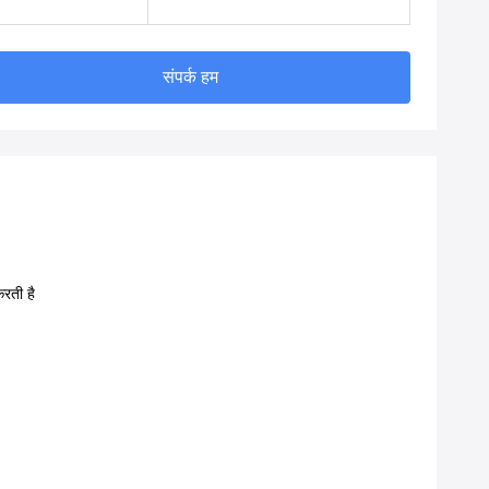
संपर्क हम
रती है