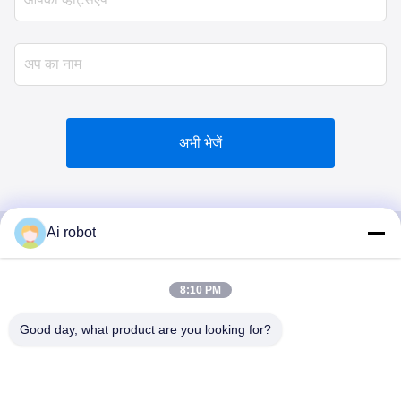
अभी भेजें
Ai robot
VIVI DENTAI
8:10 PM
LABORATORY
Good day, what product are you looking for?