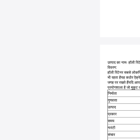
उत्पाद का नामः हॉली रिट
विवरण:
हॉली रिटेनर सबसे लोकप्
भी रहता हैयह कठोर ऐक्रेल
जगह पर रखते हैंयदि आपक
प्रयोगशाला है जो मुकुट क
निर्माता
गुणवत्ता
उत्पाद
प्रकार
समय
गारंटी
संचार