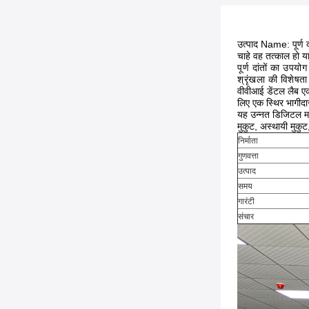
उत्पाद N
ame: पूर्ण द
चाहे वह तत्काल हो या
पूर्ण दांतों का उपयो
श्रृंखला की विशेषता 
वीवीआई डेंटल लैब एक 
लिए एक स्थिर भागीदार
यह उन्नत डिजिटल मशीन
मुकुट, अस्थायी मुकुट
निर्माता
गुणवत्ता
उत्पाद
समय
गारंटी
संचार