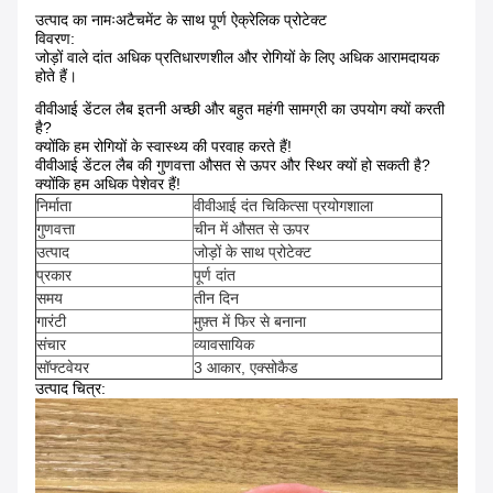
उत्पाद का नामः
अटैचमेंट के साथ पूर्ण ऐक्रेलिक प्रोटेक्ट
विवरण:
जोड़ों वाले दांत अधिक प्रतिधारणशील और रोगियों के लिए अधिक आरामदायक
होते हैं।
वीवीआई डेंटल लैब इतनी अच्छी और बहुत महंगी सामग्री का उपयोग क्यों करती
है?
क्योंकि हम रोगियों के स्वास्थ्य की परवाह करते हैं!
वीवीआई डेंटल लैब की गुणवत्ता औसत से ऊपर और स्थिर क्यों हो सकती है?
क्योंकि हम अधिक पेशेवर हैं!
निर्माता
वीवीआई दंत चिकित्सा प्रयोगशाला
गुणवत्ता
चीन में औसत से ऊपर
उत्पाद
जोड़ों के साथ प्रोटेक्ट
प्रकार
पूर्ण दांत
समय
तीन दिन
गारंटी
मुफ़्त में फिर से बनाना
संचार
व्यावसायिक
सॉफ्टवेयर
3 आकार, एक्सोकैड
उत्पाद चित्र: