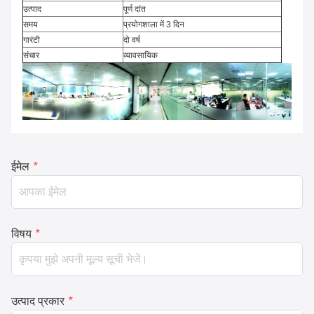
उत्पाद
पूर्ण दांत
समय
प्रयोगशाला में 3 दिन
गारंटी
दो वर्ष
संचार
व्यावसायिक
ईमेल
*
विषय
*
उत्पाद प्रकार
*