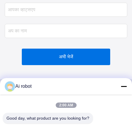
अभी भेजें
Ai robot
VIVI DENTAI
2:00 AM
LABORATORY
Good day, what product are you looking for?