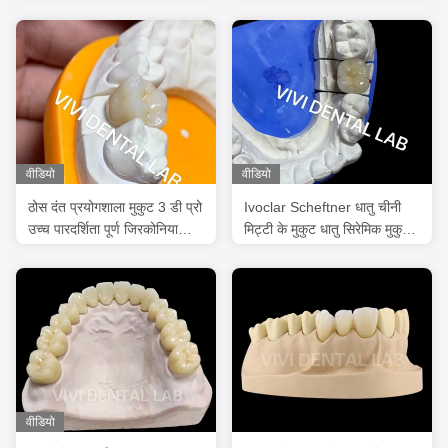
पाउडर के साथ
वीडियो
वीडियो
ठोस दंत प्रयोगशाला मुकुट 3 डी प्रो
Ivoclar Scheftner धातु चीनी
उच्च पारदर्शिता पूर्ण जिरकोनिया
मिट्टी के मुकुट धातु सिरेमिक मुकुट
मुकुट चीन दंत प्रयोगशाला
Ni मुक्त हो
वीडियो