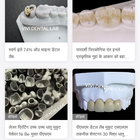
स्वर्ण इंले 74% ऑउ चाइना डेंटल
पारदर्शी जिरकोनिया दंत इनले
लैब
प्राकृतिक गुहा के आकार को बहाल
करने के लिए ऑनले मुकुट
वीडियो
वीडियो
लेजर प्रिंटिंग उच्च उच्च धातु मुकुट
पीएफएम डेंटल लैब मुकुट एसएलएम
पेशेवर Ni Be मुक्त पीएफएम
तकनीक शेफ्टनर 30 मिश्र धातु