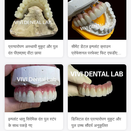
प्रत्यारोपण अस्थायी मुकुट और पुल
सीमेंट डेंटल इम्प्लांट क्राउन
दंत पीएमएमए वीटा छाया
प्रोफेशनल परफेक्ट फिट एफडीए
प्रमाणित
इम्प्लांट धातु सिरेमिक दंत पुल स्टंप
डिजिटल दंत प्रत्यारोपण मुकुट और
के साथ पकड़े गए
पुल उच्च सौंदर्य अनुकूलित