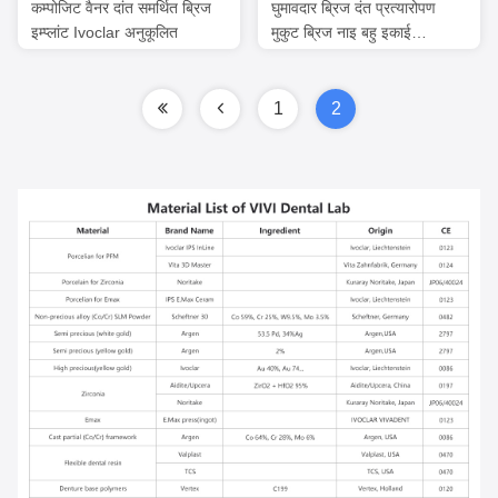
कम्पोजिट वैनर दांत समर्थित ब्रिज
घुमावदार ब्रिज दंत प्रत्यारोपण
इम्प्लांट Ivoclar अनुकूलित
मुकुट ब्रिज नाइ बहु इकाई
Abutments पर मुक्त हो
1
2