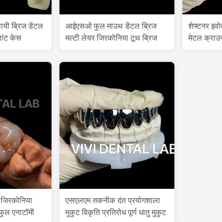
यी ब्रिज डेंटल
आईएसओ फुल माउथ डेंटल ब्रिज
शेफ्टनर इवोक
लांट केस
मल्टी लेयर जिरकोनिया टूथ ब्रिज
मेटल क्राउ
तकनीक
र जिरकोनिया
एसएलएम तकनीक दंत प्रयोगशाला
 फुल एनाटॉमी
मुकुट विकृति प्रतिरोध पूर्ण धातु मुकुट